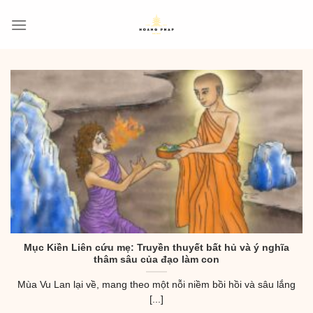
Skip
to
content
Mục Kiền Liên cứu mẹ: Truyền thuyết bất hủ và ý nghĩa
thâm sâu của đạo làm con
Mùa Vu Lan lại về, mang theo một nỗi niềm bồi hồi và sâu lắng
[...]