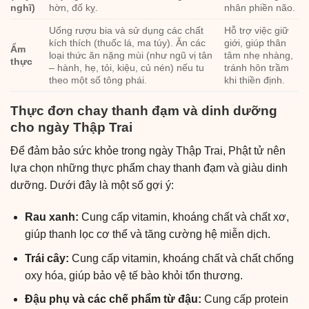
nghĩ)
hờn, đố kỵ.
nhân phiền não.
Uống rượu bia và sử dụng các chất
Hỗ trợ việc giữ
kích thích (thuốc lá, ma túy). Ăn các
giới, giúp thân
Ẩm
loại thức ăn nặng mùi (như ngũ vị tân
tâm nhẹ nhàng,
thực
– hành, hẹ, tỏi, kiệu, củ nén) nếu tu
tránh hôn trầm
theo một số tông phái.
khi thiền định.
Thực đơn chay thanh đạm và dinh dưỡng
cho ngày Thập Trai
Để đảm bảo sức khỏe trong ngày Thập Trai, Phật tử nên
lựa chọn những thực phẩm chay thanh đạm và giàu dinh
dưỡng. Dưới đây là một số gợi ý:
Rau xanh:
Cung cấp vitamin, khoáng chất và chất xơ,
giúp thanh lọc cơ thể và tăng cường hệ miễn dịch.
Trái cây:
Cung cấp vitamin, khoáng chất và chất chống
oxy hóa, giúp bảo vệ tế bào khỏi tổn thương.
Đậu phụ và các chế phẩm từ đậu:
Cung cấp protein