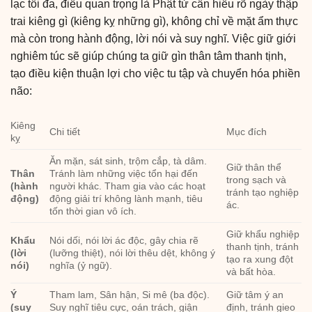
lạc tối đa, điều quan trọng là Phật tử cần hiểu rõ ngày thập
trai kiêng gì (kiêng kỵ những gì), không chỉ về mặt ẩm thực
mà còn trong hành động, lời nói và suy nghĩ. Việc giữ giới
nghiêm túc sẽ giúp chúng ta giữ gìn thân tâm thanh tịnh,
tạo điều kiện thuận lợi cho việc tu tập và chuyển hóa phiền
não:
Kiêng
Chi tiết
Mục đích
kỵ
Ăn mặn, sát sinh, trộm cắp, tà dâm.
Giữ thân thể
Thân
Tránh làm những việc tổn hại đến
trong sạch và
(hành
người khác. Tham gia vào các hoạt
tránh tạo nghiệp
động)
động giải trí không lành mạnh, tiêu
ác.
tốn thời gian vô ích.
Giữ khẩu nghiệp
Khẩu
Nói dối, nói lời ác độc, gây chia rẽ
thanh tịnh, tránh
(lời
(lưỡng thiệt), nói lời thêu dệt, không ý
tạo ra xung đột
nói)
nghĩa (ỷ ngữ).
và bất hòa.
Ý
Tham lam, Sân hận, Si mê (ba độc).
Giữ tâm ý an
(suy
Suy nghĩ tiêu cực, oán trách, giận
định, tránh gieo