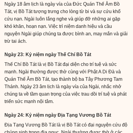
Ngày 18 âm lịch là ngày vía của Đức Quán Thế Âm Bồ
Tát, vị Bồ Tát tượng trưng cho lòng từ bi và sự cứu khổ
cứu nạn. Ngài luôn lắng nghe và giúp đỡ những ai gặp
khó khăn, hoạn nạn. Việc trì niệm danh hiệu và cầu
nguyện Ngài giúp chúng ta được bình an, may mắn và giải
trừ tai ách.
Ngày 23: Kỷ niệm ngày Thế Chí Bồ Tát
Thế Chí Bồ Tát là vị Bồ Tát đại diện cho trí tuệ và sức
mạnh. Ngài thường được thờ cùng với Phật A Di Đà và
Quán Thế Âm Bồ Tát, tạo thành bộ ba Tây Phương Tam
Thánh. Ngày 23 âm lịch là ngày vía của Ngài, nhắc nhở
chúng ta về tầm quan trọng của việc trau dồi trí tuệ và phát
triển sức mạnh nội tâm.
Ngày 24: Kỷ niệm ngày Địa Tạng Vương Bồ Tát
Địa Tạng Vương Bồ Tát là vị Bồ Tát có đại nguyện cứu độ
chúng sinh trong địa ngục. Ngài thường được thờ ở các