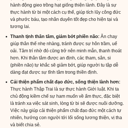
hành động gieo trồng hạt giống thiện lành. Đây là sự
thực hành từ bi một cách cụ thể, giúp tích lũy công đức
và phước báu, tạo nhân duyên tốt đẹp cho hiện tại và
tương lai.
Thanh tịnh thân tâm, giảm bớt phiền não:
Ăn chay
giúp thân thể nhẹ nhàng, tránh được sự hôn trầm, uể
oải. Tâm trí nhờ đó cũng trở nên minh mẫn, thanh thoát
hơn. Khi thân tâm được an định, các tham, sân, si
(phiền não) tự khắc sẽ giảm bớt, giúp người tu tập dễ
dàng đạt được sự tĩnh tâm trong thiền định.
Cải thiện phẩm chất đạo đức, sống thiện lành hơn:
Thực hành Thập Trai là sự thực hành Giới luật. Khi ta
chủ động kiềm chế sự ham muốn về ẩm thực, đặc biệt
là tránh xa việc sát sinh, lòng từ bi sẽ được nuôi dưỡng.
Việc này giúp cải thiện phẩm chất đạo đức một cách tự
nhiên, hướng con người tới lối sống lương thiện, vị tha
và biết chia sẻ.