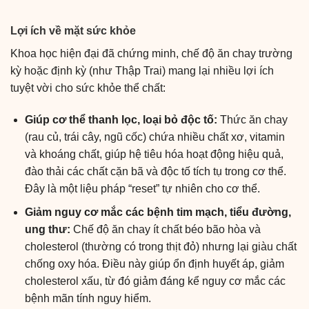
Lợi ích về mặt sức khỏe
Khoa học hiện đại đã chứng minh, chế độ ăn chay trường
kỳ hoặc định kỳ (như Thập Trai) mang lại nhiều lợi ích
tuyệt vời cho sức khỏe thể chất:
Giúp cơ thể thanh lọc, loại bỏ độc tố:
Thức ăn chay
(rau củ, trái cây, ngũ cốc) chứa nhiều chất xơ, vitamin
và khoáng chất, giúp hệ tiêu hóa hoạt động hiệu quả,
đào thải các chất cặn bã và độc tố tích tụ trong cơ thể.
Đây là một liệu pháp “reset” tự nhiên cho cơ thể.
Giảm nguy cơ mắc các bệnh tim mạch, tiểu đường,
ung thư:
Chế độ ăn chay ít chất béo bão hòa và
cholesterol (thường có trong thịt đỏ) nhưng lại giàu chất
chống oxy hóa. Điều này giúp ổn định huyết áp, giảm
cholesterol xấu, từ đó giảm đáng kể nguy cơ mắc các
bệnh mãn tính nguy hiểm.