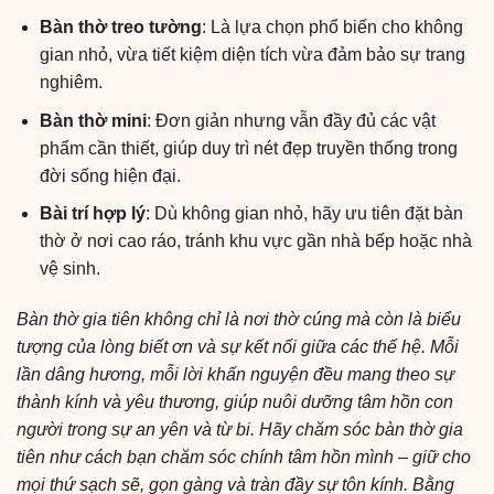
Bàn thờ treo tường
: Là lựa chọn phổ biến cho không
gian nhỏ, vừa tiết kiệm diện tích vừa đảm bảo sự trang
nghiêm.
Bàn thờ mini
: Đơn giản nhưng vẫn đầy đủ các vật
phẩm cần thiết, giúp duy trì nét đẹp truyền thống trong
đời sống hiện đại.
Bài trí hợp lý
: Dù không gian nhỏ, hãy ưu tiên đặt bàn
thờ ở nơi cao ráo, tránh khu vực gần nhà bếp hoặc nhà
vệ sinh.
Bàn thờ gia tiên không chỉ là nơi thờ cúng mà còn là biểu
tượng của lòng biết ơn và sự kết nối giữa các thế hệ. Mỗi
lần dâng hương, mỗi lời khấn nguyện đều mang theo sự
thành kính và yêu thương, giúp nuôi dưỡng tâm hồn con
người trong sự an yên và từ bi. Hãy chăm sóc bàn thờ gia
tiên như cách bạn chăm sóc chính tâm hồn mình – giữ cho
mọi thứ sạch sẽ, gọn gàng và tràn đầy sự tôn kính. Bằng