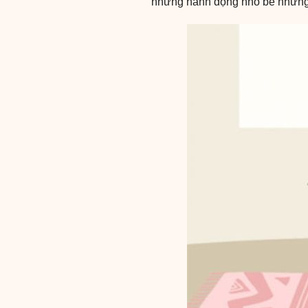
những hành động nhỏ bé nhưng