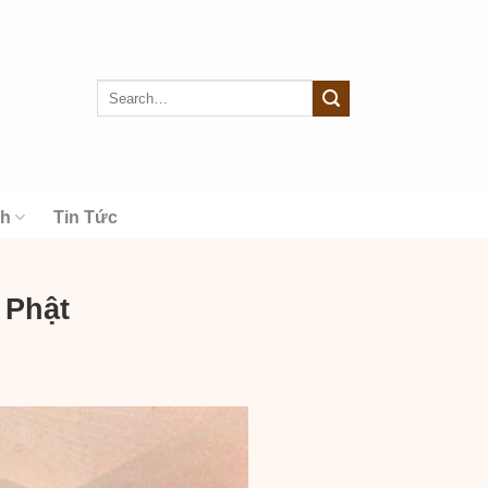
nh
Tin Tức
 Phật