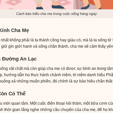
Cách báo hiếu cha mẹ trong cuộc sống hàng ngày
Kính Cha Mẹ
 nhất không phải là ta thành công hay giàu có, mà là ta sống tử
, giữ gìn giới hạnh và sống chân thành, cha mẹ sẽ cảm thấy yên
 Đường An Lạc
 sống vật chất mà còn giúp cha mẹ có được sự bình an trong tâ
áp, hướng dẫn họ thực hành chánh niệm, trì niệm danh hiệu Phậ
buông xả những muộn phiền, đó chính là sự báo hiếu chân thật 
Còn Có Thể
u mới quan tâm. Một cuộc điện thoại hỏi thăm, một bữa cơm cùn
nh thời gian lắng nghe những câu chuyện của cha mẹ, để họ k