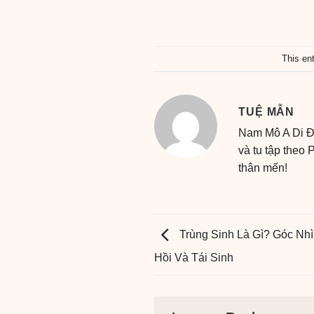
This en
TUỆ MẪN
Nam Mô A Di Đà
và tu tập theo
thân mến!
Trùng Sinh Là Gì? Góc Nh
Hồi Và Tái Sinh