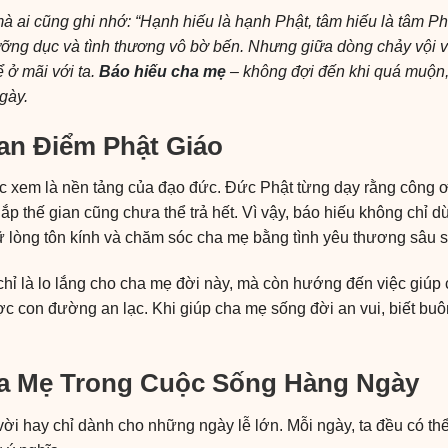
à ai cũng ghi nhớ: “Hạnh hiếu là hạnh Phật, tâm hiếu là tâm Phậ
ỡng dục và tình thương vô bờ bến. Nhưng giữa dòng chảy vội vã
 ở mãi với ta.
Báo hiếu cha mẹ
– không đợi đến khi quá muộn
gày.
an Điểm Phật Giáo
c xem là nền tảng của đạo đức. Đức Phật từng dạy rằng công ơ
ắp thế gian cũng chưa thể trả hết. Vì vậy, báo hiếu không chỉ d
ữ lòng tôn kính và chăm sóc cha mẹ bằng tình yêu thương sâu s
hỉ là lo lắng cho cha mẹ đời này, mà còn hướng đến việc giúp 
ợc con đường an lạc. Khi giúp cha mẹ sống đời an vui, biết bu
a Mẹ Trong Cuộc Sống Hàng Ngày
vời hay chỉ dành cho những ngày lễ lớn. Mỗi ngày, ta đều có thể