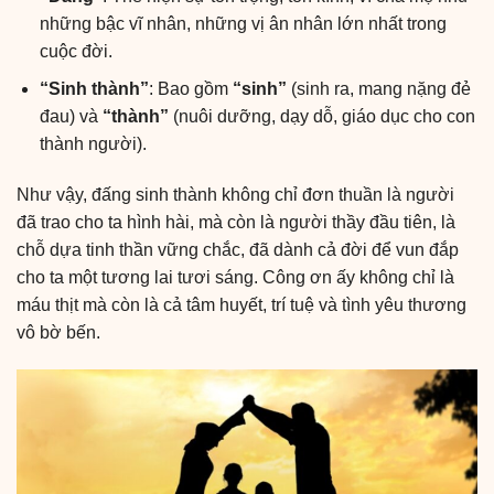
những bậc vĩ nhân, những vị ân nhân lớn nhất trong
cuộc đời.
“Sinh thành”
: Bao gồm
“sinh”
(sinh ra, mang nặng đẻ
đau) và
“thành”
(nuôi dưỡng, dạy dỗ, giáo dục cho con
thành người).
Như vậy, đấng sinh thành không chỉ đơn thuần là người
đã trao cho ta hình hài, mà còn là người thầy đầu tiên, là
chỗ dựa tinh thần vững chắc, đã dành cả đời để vun đắp
cho ta một tương lai tươi sáng. Công ơn ấy không chỉ là
máu thịt mà còn là cả tâm huyết, trí tuệ và tình yêu thương
vô bờ bến.