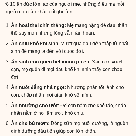
rõ 10 ân đức lớn lao của người mẹ, những điều mà mỗi
người con cần khắc cốt ghi tâm:
Ân hoài thai chín tháng:
Mẹ mang nặng đẻ đau, thân
thể suy mòn nhưng lòng vẫn hân hoan.
Ân chịu khó khi sinh:
Vượt qua đau đớn thập tử nhất
sinh để mang ta đến với cuộc đời.
Ân sinh con quên hết muộn phiền:
Sau cơn vượt
cạn, mẹ quên đi mọi đau khổ khi nhìn thấy con chào
đời.
Ân nuốt đắng nhả ngọt:
Nhường phần tốt lành cho
con, chấp nhận mọi gian khó về mình.
Ân nhường chỗ ướt:
Để con nằm chỗ khô ráo, chấp
nhận nằm ở nơi ẩm ướt, khó chịu.
Ân cho bú mớm:
Dòng sữa mẹ nuôi dưỡng, là nguồn
dinh dưỡng đầu tiên giúp con lớn khôn.