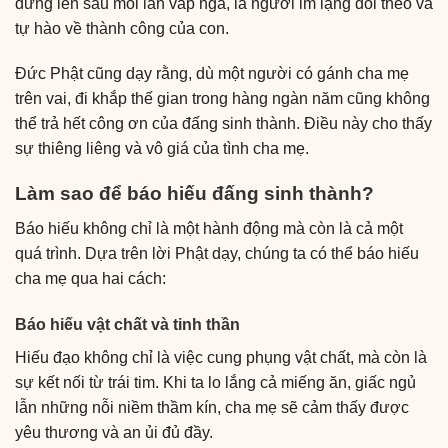
đứng lên sau mỗi lần vấp ngã, là người im lặng dõi theo và
tự hào về thành công của con.
Đức Phật cũng dạy rằng, dù một người có gánh cha mẹ
trên vai, đi khắp thế gian trong hàng ngàn năm cũng không
thể trả hết công ơn của đấng sinh thành. Điều này cho thấy
sự thiêng liêng và vô giá của tình cha mẹ.
Làm sao để báo hiếu đấng sinh thành?
Báo hiếu không chỉ là một hành động mà còn là cả một
quá trình. Dựa trên lời Phật dạy, chúng ta có thể báo hiếu
cha mẹ qua hai cách:
Báo hiếu vật chất và tinh thần
Hiếu đạo không chỉ là việc cung phụng vật chất, mà còn là
sự kết nối từ trái tim. Khi ta lo lắng cả miếng ăn, giấc ngủ
lẫn những nỗi niềm thầm kín, cha mẹ sẽ cảm thấy được
yêu thương và an ủi đủ đầy.