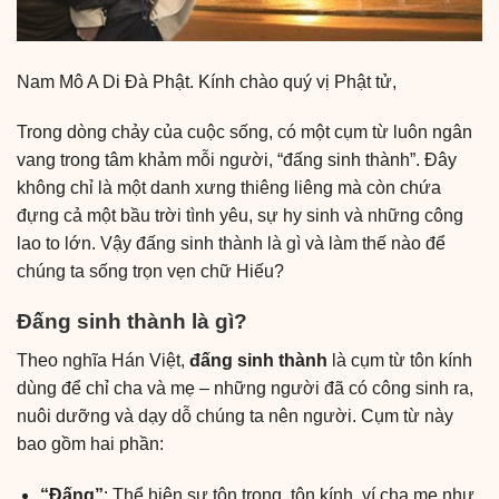
Nam Mô A Di Đà Phật. Kính chào quý vị Phật tử,
Trong dòng chảy của cuộc sống, có một cụm từ luôn ngân
vang trong tâm khảm mỗi người, “đấng sinh thành”. Đây
không chỉ là một danh xưng thiêng liêng mà còn chứa
đựng cả một bầu trời tình yêu, sự hy sinh và những công
lao to lớn. Vậy
đấng sinh thành là gì
và làm thế nào để
chúng ta sống trọn vẹn chữ Hiếu?
Đấng sinh thành là gì?
Theo nghĩa Hán Việt,
đấng sinh thành
là cụm từ tôn kính
dùng để chỉ cha và mẹ – những người đã có công sinh ra,
nuôi dưỡng và dạy dỗ chúng ta nên người. Cụm từ này
bao gồm hai phần:
“Đấng”
: Thể hiện sự tôn trọng, tôn kính, ví cha mẹ như