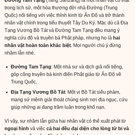
Đường Tam Tạng
(Tang Sanzang) là một nhân vật có thật
trong lịch sử, một
hòa thượng đời nhà Đường (Trung
Quốc) nổi tiếng với việc thỉnh kinh từ Ấn Độ và trở thành
nhân vật chính trong tiểu thuyết Tây Du Ký
. Mặc dù cả Địa
Tạng Vương Bồ Tát và Đường Tam Tạng đều mang
ý
nghĩa cứu độ và truyền bá Phật pháp
, nhưng họ là
hai
nhân vật hoàn toàn khác biệt
. Mọi người chú ý đừng
nhầm lẫn nhé.
Đường Tam Tạng
: Một nhà sư và dịch giả nổi tiếng,
góp công truyền bá kinh điển Phật giáo từ Ấn Độ về
Trung Quốc.
Địa Tạng Vương Bồ Tát
: Một vị
Bồ Tát siêu phàm,
mang sứ mệnh giải thoát chúng sinh nơi địa ngục, cứu
giúp những ai đang trầm luân trong khổ nạn.
Vì vậy, sự nhầm lẫn giữa hai nhân vật có thể xuất phát từ
ngoại hình
và việc
cả hai đều đại diện cho lòng từ bi và