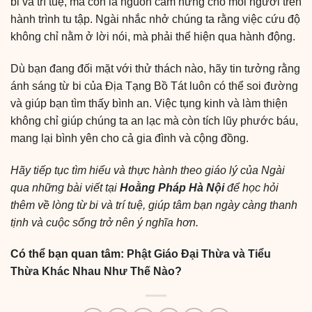
bi và trí tuệ, mà còn là nguồn cảm hứng cho mỗi người trên
hành trình tu tập. Ngài nhắc nhở chúng ta rằng việc cứu độ
không chỉ nằm ở lời nói, mà phải thể hiện qua hành động.
Dù bạn đang đối mặt với thử thách nào, hãy tin tưởng rằng
ánh sáng từ bi của Địa Tạng Bồ Tát luôn có thể soi đường
và giúp bạn tìm thấy bình an. Việc tụng kinh và làm thiện
không chỉ giúp chúng ta an lạc mà còn tích lũy phước báu,
mang lại bình yên cho cả gia đình và cộng đồng.
Hãy tiếp tục tìm hiểu và thực hành theo giáo lý của Ngài
qua những bài viết tại
Hoằng Pháp Hà Nội
để học hỏi
thêm về lòng từ bi và trí tuệ, giúp tâm bạn ngày càng thanh
tịnh và cuộc sống trở nên ý nghĩa hơn.
Có thể bạn quan tâm:
Phật Giáo Đại Thừa và Tiểu
Thừa Khác Nhau Như Thế Nào?