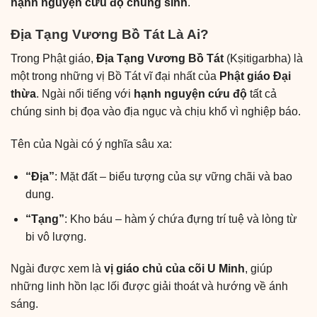
hạnh nguyện cứu độ chúng sinh
.
Địa Tạng Vương Bồ Tát Là Ai?
Trong Phật giáo,
Địa Tạng Vương Bồ Tát
(Kṣitigarbha) là
một trong những vị Bồ Tát vĩ đại nhất của
Phật giáo Đại
thừa
. Ngài nổi tiếng với
hạnh nguyện cứu độ
tất cả
chúng sinh bị đọa vào địa ngục và chịu khổ vì nghiệp báo.
Tên của Ngài có ý nghĩa sâu xa:
“Địa”
: Mặt đất – biểu tượng của sự vững chãi và bao
dung.
“Tạng”
: Kho báu – hàm ý chứa đựng trí tuệ và lòng từ
bi vô lượng.
Ngài được xem là
vị giáo chủ của cõi U Minh
, giúp
những linh hồn lạc lối được giải thoát và hướng về ánh
sáng.