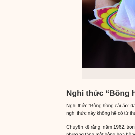
Nghi thức “Bông h
Nghi thức “Bông hồng cài áo” đã 
nghi thức này không hề có từ t
Chuyện kể rằng, năm 1962, tron
phương tặng một bông hoa hồng t