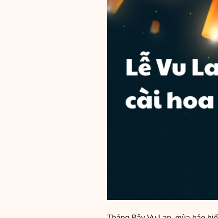
Tháng Bảy Vu Lan, mùa báo hiếu