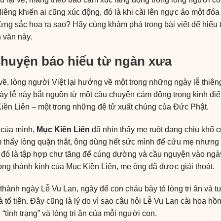
liêng khiến ai cũng xúc động, đó là khi cài lên ngực áo một đóa
từng sắc hoa ra sao? Hãy cùng khám phá trong bài viết để hiểu
 văn này.
chuyện báo hiếu từ ngàn xưa
về, lòng người Việt lại hướng về một trong những ngày lễ thiêng
y lễ này bắt nguồn từ một câu chuyện cảm động trong kinh điển
Kiền Liên – một trong những đệ tử xuất chúng của Đức Phật.
g của mình,
Mục Kiền Liên
đã nhìn thấy mẹ ruột đang chịu khổ c
m thấy lòng quặn thắt, ông dùng hết sức mình để cứu mẹ nhưng 
, đó là tập hợp chư tăng để cúng dường và cầu nguyện vào ng
òng thành kính của Mục Kiền Liên, mẹ ông đã được giải thoát.
thành ngày Lễ Vu Lan, ngày để con cháu bày tỏ lòng tri ân và 
tổ tiên. Đây cũng là lý do vì sao câu hỏi Lễ Vu Lan cài hoa hồ
 “tình trạng” và lòng tri ân của mỗi người con.