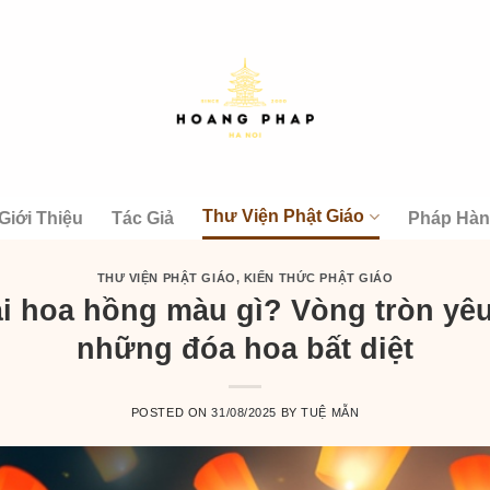
Thư Viện Phật Giáo
Giới Thiệu
Tác Giả
Pháp Hà
THƯ VIỆN PHẬT GIÁO
,
KIẾN THỨC PHẬT GIÁO
ài hoa hồng màu gì? Vòng tròn yê
những đóa hoa bất diệt
POSTED ON
31/08/2025
BY
TUỆ MẪN