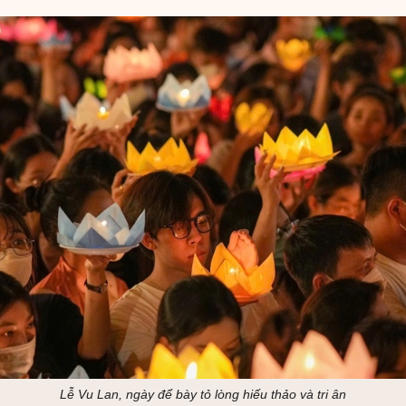
Lễ Vu Lan, ngày để bày tỏ lòng hiếu thảo và tri ân