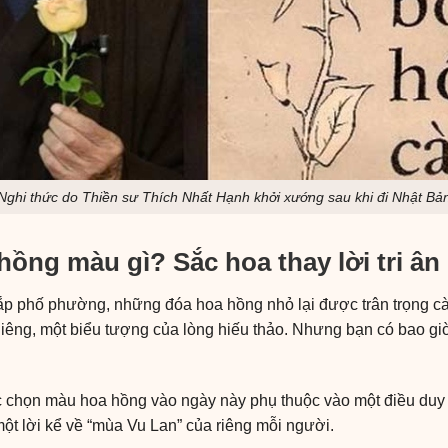
Nghi thức do Thiền sư Thích Nhất Hạnh khởi xướng sau khi đi Nhật Bả
hồng màu gì? Sắc hoa thay lời tri ân
p phố phường, những đóa hoa hồng nhỏ lại được trân trọng cài
 liêng, một biểu tượng của lòng hiếu thảo. Nhưng bạn có bao gi
?
c chọn màu hoa hồng vào ngày này phụ thuộc vào một điều duy n
một lời kể về “mùa Vu Lan” của riêng mỗi người.