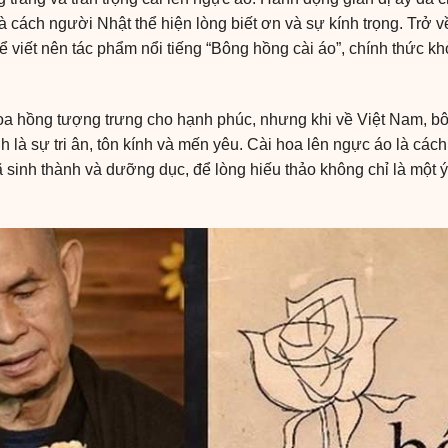
 là cách người Nhật thể hiện lòng biết ơn và sự kính trọng. Trở 
 viết nên tác phẩm nổi tiếng “Bông hồng cài áo”, chính thức k
oa hồng tượng trưng cho hạnh phúc, nhưng khi về Việt Nam, b
 là sự tri ân, tôn kính và mến yêu. Cài hoa lên ngực áo là cách
sinh thành và dưỡng dục, để lòng hiếu thảo không chỉ là một 