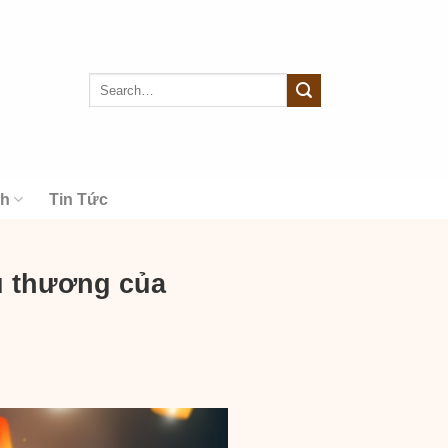
nh
Tin Tức
u thương của