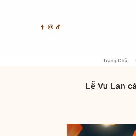
Skip
to
content
Trang Chủ
Lễ Vu Lan c