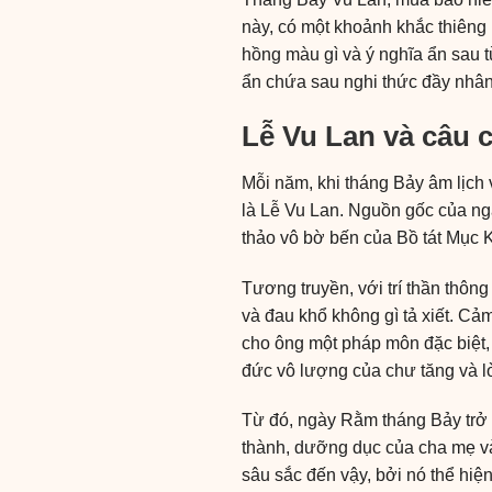
này, có một khoảnh khắc thiêng 
hồng màu gì và ý nghĩa ẩn sau 
ẩn chứa sau nghi thức đầy nhân
Lễ Vu Lan và câu 
Mỗi năm, khi tháng Bảy âm lịch 
là Lễ Vu Lan. Nguồn gốc của ngà
thảo vô bờ bến của Bồ tát Mục 
Tương truyền, với trí thần thôn
và đau khổ không gì tả xiết. Cả
cho ông một pháp môn đặc biệt
đức vô lượng của chư tăng và l
Từ đó, ngày Rằm tháng Bảy trở 
thành, dưỡng dục của cha mẹ và 
sâu sắc đến vậy, bởi nó thể hiện