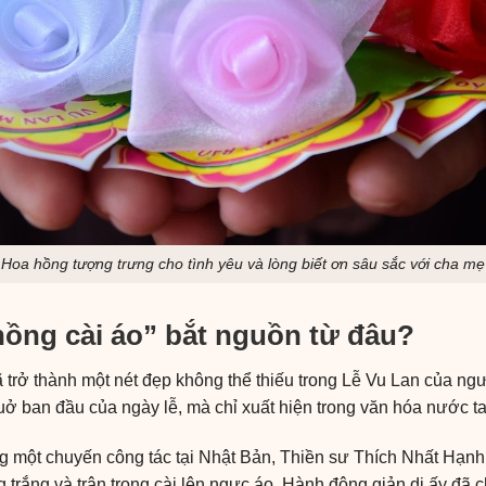
Hoa hồng tượng trưng cho tình yêu và lòng biết ơn sâu sắc với cha mẹ
ồng cài áo” bắt nguồn từ đâu?
trở thành một nét đẹp không thể thiếu trong Lễ Vu Lan của ngườ
huở ban đầu của ngày lễ, mà chỉ xuất hiện trong văn hóa nước 
g một chuyến công tác tại Nhật Bản, Thiền sư Thích Nhất Hạnh
rắng và trân trọng cài lên ngực áo. Hành động giản dị ấy đã c