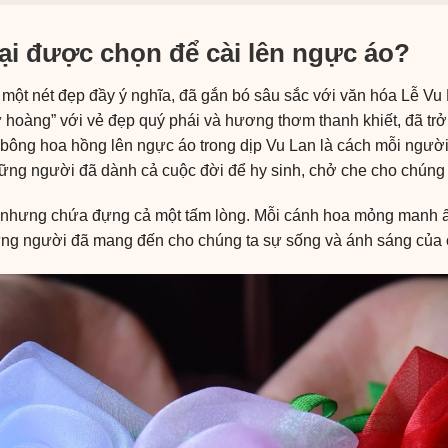
lại được chọn để cài lên ngực áo?
 một nét đẹp đầy ý nghĩa, đã gắn bó sâu sắc với văn hóa Lễ Vu
 hoàng” với vẻ đẹp quý phái và hương thơm thanh khiết, đã tr
t bông hoa hồng lên ngực áo trong dịp Vu Lan là cách mỗi người
hững người đã dành cả cuộc đời để hy sinh, chở che cho chúng 
nhưng chứa đựng cả một tấm lòng. Mỗi cánh hoa mỏng manh ấy 
ng người đã mang đến cho chúng ta sự sống và ánh sáng của 