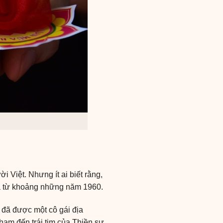
i Việt. Nhưng ít ai biết rằng,
ta từ khoảng những năm 1960.
 đã được một cô gái địa
hạm đến trái tim của Thiền sư.