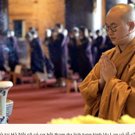
 tại Hà Nội sẽ có cơ hội tham dự lịch tụng kinh Vu Lan và lễ c