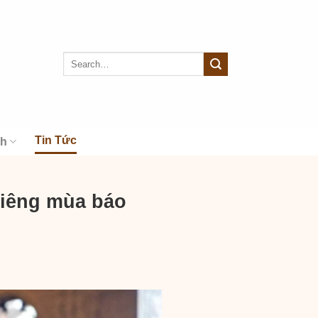
Tin Tức
nh
 liêng mùa báo