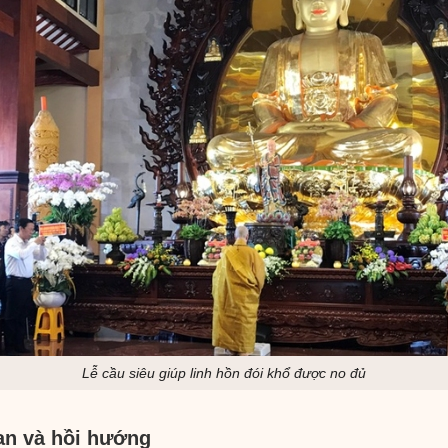
Lễ cầu siêu giúp linh hồn đói khổ được no đủ
Lan và hồi hướng