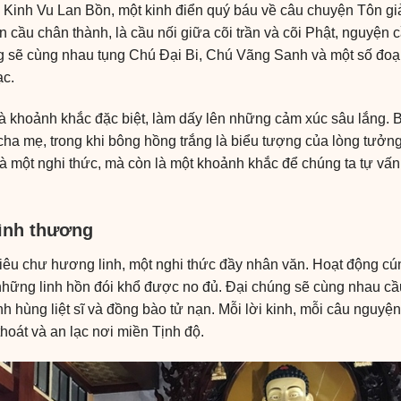
 Kinh Vu Lan Bồn, một kinh điển quý báu về câu chuyện Tôn g
yện cầu chân thành, là cầu nối giữa cõi trần và cõi Phật, nguyệ
g sẽ cùng nhau tụng Chú Đại Bi, Chú Vãng Sanh và một số đoạ
ạc.
là khoảnh khắc đặc biệt, làm dấy lên những cảm xúc sâu lắng. 
cha mẹ, trong khi bông hồng trắng là biểu tượng của lòng tưở
à một nghi thức, mà còn là một khoảnh khắc để chúng ta tự vấn
tình thương
 siêu chư hương linh, một nghi thức đầy nhân văn. Hoạt động c
những linh hồn đói khổ được no đủ. Đại chúng sẽ cùng nhau cầu
h hùng liệt sĩ và đồng bào tử nạn. Mỗi lời kinh, mỗi câu nguy
hoát và an lạc nơi miền Tịnh độ.