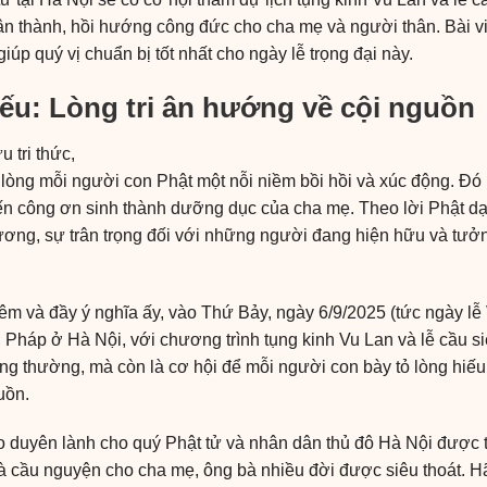
n thành, hồi hướng công đức cho cha mẹ và người thân. Bài viết
iúp quý vị chuẩn bị tốt nhất cho ngày lễ trọng đại này.
ếu: Lòng tri ân hướng về cội nguồn
u tri thức,
 lòng mỗi người con Phật một nỗi niềm bồi hồi và xúc động. Đó
ến công ơn sinh thành dưỡng dục của cha mẹ. Theo lời Phật dạy,
thương, sự trân trọng đối với những người đang hiện hữu và t
m và đầy ý nghĩa ấy, vào Thứ Bảy, ngày 6/9/2025 (tức ngày lễ 
 Pháp ở Hà Nội, với chương trình tụng kinh Vu Lan và lễ cầu s
ông thường, mà còn là cơ hội để mỗi người con bày tỏ lòng hiếu
uồn.
ạo duyên lành cho quý Phật tử và nhân dân thủ đô Hà Nội được 
 và cầu nguyện cho cha mẹ, ông bà nhiều đời được siêu thoát. 