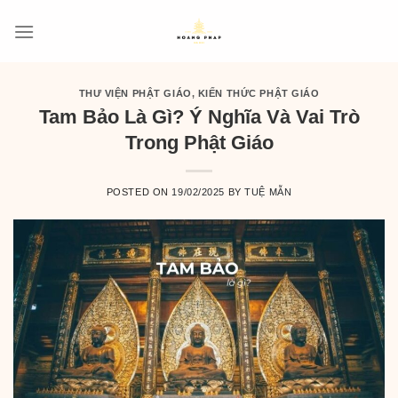
Skip
to
content
THƯ VIỆN PHẬT GIÁO
,
KIẾN THỨC PHẬT GIÁO
Tam Bảo Là Gì? Ý Nghĩa Và Vai Trò
Trong Phật Giáo
POSTED ON
19/02/2025
BY
TUỆ MẪN