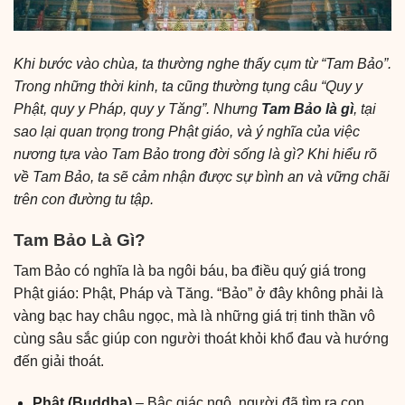
Khi bước vào chùa, ta thường nghe thấy cụm từ “Tam Bảo”.
Trong những thời kinh, ta cũng thường tụng câu “Quy y
Phật, quy y Pháp, quy y Tăng”. Nhưng
Tam Bảo là gì
, tại
sao lại quan trọng trong Phật giáo, và ý nghĩa của việc
nương tựa vào Tam Bảo trong đời sống là gì? Khi hiểu rõ
về Tam Bảo, ta sẽ cảm nhận được sự bình an và vững chãi
trên con đường tu tập.
Tam Bảo Là Gì?
Tam Bảo có nghĩa là ba ngôi báu, ba điều quý giá trong
Phật giáo: Phật, Pháp và Tăng. “Bảo” ở đây không phải là
vàng bạc hay châu ngọc, mà là những giá trị tinh thần vô
cùng sâu sắc giúp con người thoát khỏi khổ đau và hướng
đến giải thoát.
Phật (Buddha)
– Bậc giác ngộ, người đã tìm ra con