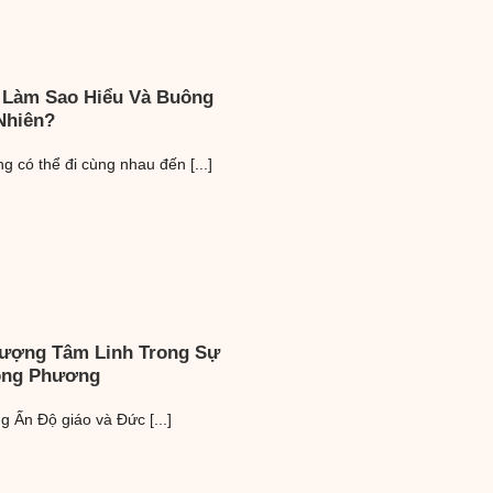
 Làm Sao Hiểu Và Buông
Nhiên?
 có thể đi cùng nhau đến [...]
Tượng Tâm Linh Trong Sự
ông Phương
ng Ấn Độ giáo và Đức [...]