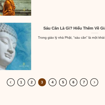
Sáu Căn Là Gì? Hiểu Thêm Về Gi
Trong giáo lý nhà Phật, “sáu căn” là một khái
1
2
3
4
5
6
7