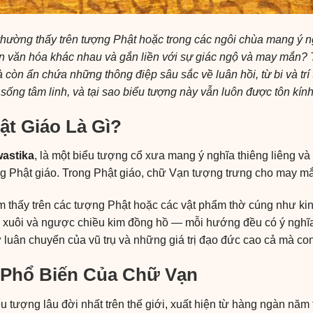
hường thấy trên tượng Phật hoặc trong các ngôi chùa mang ý n
ền văn hóa khác nhau và gắn liền với sự giác ngộ và may mắn?
mà còn ẩn chứa những thông điệp sâu sắc về luân hồi, từ bi và t
i sống tâm linh, và tại sao biểu tượng này vẫn luôn được tôn k
ật Giáo Là Gì?
astika
, là một biểu tượng cổ xưa mang ý nghĩa thiêng liêng và
trong Phật giáo. Trong Phật giáo, chữ Vạn tượng trưng cho may m
m thấy trên các
t
ượng Phật hoặc các vật phẩm thờ cúng như kin
xuôi và ngược chiều kim đồng hồ — mỗi hướng đều có ý nghĩa r
ự luân chuyển của vũ trụ và những giá trị đạo đức cao cả mà c
Phổ Biến Của Chữ Vạn
 tượng lâu đời nhất trên thế giới, xuất hiện từ hàng ngàn năm