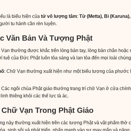
ểu là biểu hiện của
tứ vô lượng tâm
:
Từ (Metta), Bi (Karuna)
ời tu hành cần rèn luyện.
c Văn Bản Và Tượng Phật
ữ Vạn thường được khắc trên lòng bàn tay, lòng bàn chân hoặc
rí tuệ của Đức Phật luôn tỏa sáng và lan tỏa đến mọi loài chúng
mõ
: Chữ Vạn thường xuất hiện như một biểu tượng của phước làn
: Các ngôi chùa Phật giáo thường trang trí chữ Vạn ở cửa chín
inh thiêng khỏi các thế lực tà ác.
i Chữ Vạn Trong Phật Giáo
ợng này thường xuất hiện trên các tượng Phật và vật phẩm th
óa, sinh sôi và phát triển, nhấn mạnh vào sự may mắn và năng 