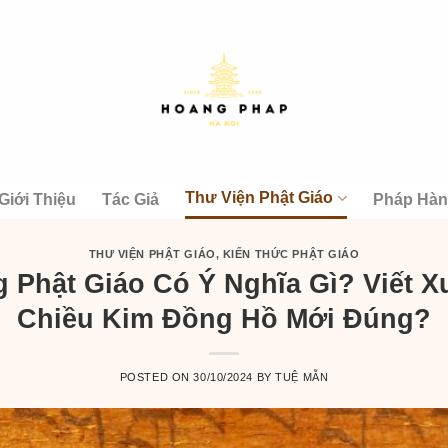
Thư Viện Phật Giáo
Giới Thiệu
Tác Giả
Pháp Hà
THƯ VIỆN PHẬT GIÁO
,
KIẾN THỨC PHẬT GIÁO
 Phật Giáo Có Ý Nghĩa Gì? Viết 
Chiều Kim Đồng Hồ Mới Đúng?
POSTED ON
30/10/2024
BY
TUỆ MẪN