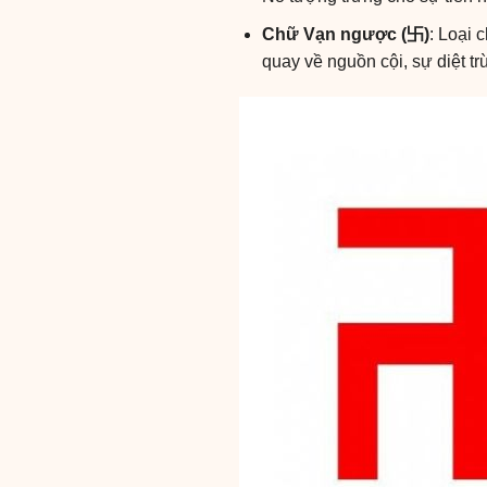
Chữ Vạn ngược (卐)
: Loại 
quay về nguồn cội, sự diệt tr