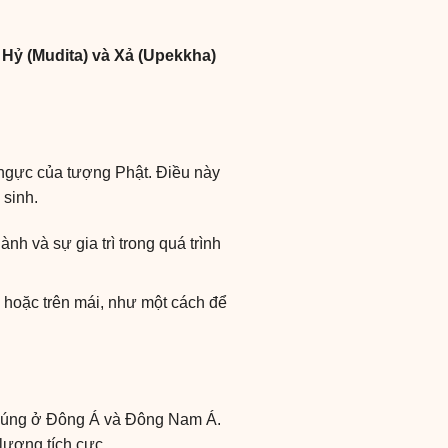
, Hỷ (Mudita) và Xả (Upekkha)
 ngực của tượng Phật. Điều này
 sinh.
h và sự gia trì trong quá trình
h hoặc trên mái, như một cách để
ờ cúng ở Đông Á và Đông Nam Á.
lượng tích cực.