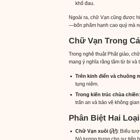
khổ đau.
Ngoài ra, chữ Vạn cũng được hi
—bốn phẩm hạnh cao quý mà ngư
Chữ Vạn Trong Cá
Trong nghệ thuật Phật giáo, ch
mang ý nghĩa rằng tâm từ bi và t
Trên kinh điển và chuông 
tụng niệm.
Trong kiến trúc chùa chiền
trấn an và bảo vệ không gian l
Phân Biệt Hai Loạ
Chữ Vạn xuôi (卍)
: Biểu tư
Nó tượng trưng cho sự tiến h