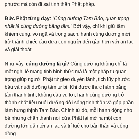
phước mà còn đi sai tinh thần Phật pháp.
Đức Phật từng dạy:
“Cúng dường Tam Bảo, quan trọng
nhất là cúng dường bằng tâm.”
Bởi vậy, chỉ khi giữ tâm
khiêm cung, vô ngã và trong sạch, hạnh cúng dường mới
trở thành chiếc cầu đưa con người đến gần hơn với an lạc
và giải thoát.
Như vậy,
cúng dường là gì
? Cúng dường không chỉ là
một nghi lễ mang tính hình thức mà là một pháp tu quan
trọng giúp người Phật tử gieo duyên lành, tích lũy phước
báu và nuôi dưỡng tâm từ bi. Khi được thực hành bằng
tâm thanh tịnh, không cầu vụ lợi, hạnh cúng dường trở
thành chất liệu nuôi dưỡng đời sống tinh thần và góp phần
làm hưng thịnh Tam Bảo. Chính từ đó, mỗi hành động nhỏ
bé nhưng chân thành nơi cửa Phật lại mở ra một con
đường lớn dẫn tới an lạc và trí tuệ cho bản thân và cộng
đồng.