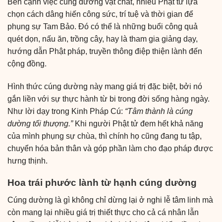
Bên cạnh việc cúng dường vật chất, nhiều Phật tử lựa
chọn cách dâng hiến công sức, trí tuệ và thời gian để
phụng sự Tam Bảo. Đó có thể là những buổi công quả
quét dọn, nấu ăn, trồng cây, hay là tham gia giảng dạy,
hướng dẫn Phật pháp, truyền thông điệp thiện lành đến
cộng đồng.
Hình thức cúng dường này mang giá trị đặc biệt, bởi nó
gắn liền với sự thực hành từ bi trong đời sống hàng ngày.
Như lời dạy trong Kinh Pháp Cú:
“Tâm thành là cúng
dường tối thượng.”
Khi người Phật tử đem hết khả năng
của mình phụng sự chùa, thì chính họ cũng đang tu tập,
chuyển hóa bản thân và góp phần làm cho đạo pháp được
hưng thịnh.
Hoa trái phước lành từ hạnh cúng dường
Cúng dường là gì không chỉ dừng lại ở nghi lễ tâm linh mà
còn mang lại nhiều giá trị thiết thực cho cả cá nhân lẫn