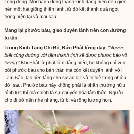
cộng đồng. Mỗi hành động thành kính dâng hiến đều gieo
nên một hạt giống thiện lành, từ đó kết thành quả ngọt
trong hiện tại và mai sau.
Mang lại phước báu, gieo duyên lành trên con đường
tu tập
Trong Kinh Tăng Chi Bộ, Đức Phật từng dạy:
“Người
biết cúng dường với tâm thanh tịnh sẽ được phước báo vô
lượng.
” Khi Phật tử phát tâm dâng hiến, họ không chỉ vun
bồi phước báu cho bản thân mà còn kết duyên lành với
Tam Bảo, tạo nền tảng cho sự an lạc và trí tuệ trong nhiều
đời sau. Phước báu này không phải là phần thưởng hữu
hình tức thì mà chính là sự chuyển hóa tâm thức: Người
cho đi trở nên nhẹ nhàng, từ bi và rộng lượng hơn.