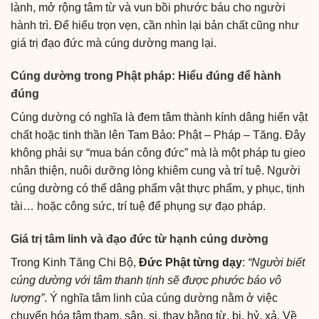
lành, mở rộng tâm từ và vun bồi phước báu cho người
hành trì. Để hiểu trọn vẹn, cần nhìn lại bản chất cũng như
giá trị đạo đức mà cúng dường mang lại.
Cúng dường trong Phật pháp: Hiểu đúng để hành
đúng
Cúng dường có nghĩa là đem tâm thành kính dâng hiến vật
chất hoặc tinh thần lên Tam Bảo: Phật – Pháp – Tăng. Đây
không phải sự “mua bán công đức” mà là một pháp tu gieo
nhân thiện, nuôi dưỡng lòng khiêm cung và trí tuệ. Người
cúng dường có thể dâng phẩm vật thực phẩm, y phục, tịnh
tài… hoặc công sức, trí tuệ để phụng sự đạo pháp.
Giá trị tâm linh và đạo đức từ hạnh cúng dường
Trong Kinh Tăng Chi Bộ,
Đức Phật từng dạy
:
“Người biết
cúng dường với tâm thanh tịnh sẽ được phước báo vô
lượng”
. Ý nghĩa tâm linh của cúng dường nằm ở việc
chuyển hóa tâm tham, sân, si, thay bằng từ, bi, hỷ, xả. Về