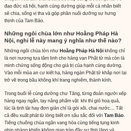
đạo đức xã hội, hạnh cúng dường giúp mỗi cá nhân biết
sẻ chia, sống vị tha và góp phần nuôi dưỡng sự hưng
thịnh của Tam Bảo.
Những ngôi chùa lớn như Hoằng Pháp Hà
Nội, nghi lễ này mang ý nghĩa như thế nào?
Những ngôi chùa lớn như
Hoằng Pháp Hà Nội
không chỉ
là nơi nương tựa tâm linh cho hàng vạn Phật tử mà còn là
minh chứng sống động cho giá trị của hạnh cúng dường.
Vào mỗi mùa an cư kiết hạ, hàng ngàn Phật tử khắp nơi lại
trở về trong bầu không khí trang nghiêm, thành kính.
Trong buổi lễ cúng dường chư Tăng, từng đoàn người xếp
hàng ngay ngắn, tay nâng phẩm vật khi thì giỏ hoa quả,
lúc là tịnh tài hay đơn giản chỉ là gói xôi, chai nước… Tất
cả đều xuất phát từ lòng biết ơn sâu sắc đối với
Tam Bảo
.
Tiếng chuông chùa ngân vang hòa cùng tiếng tụng kinh
nhịp nhàng khiến không gian tràn đầy sự tĩnh lặng và