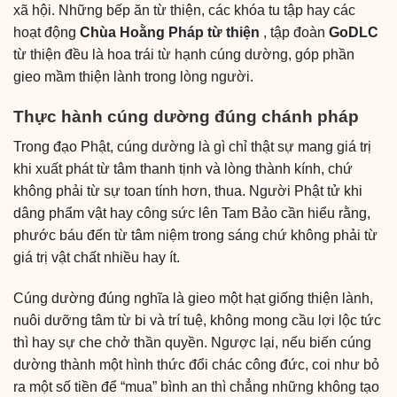
xã hội. Những bếp ăn từ thiện, các khóa tu tập hay
các
hoạt động
Chùa Hoằng Pháp từ thiện
, tập đoàn
GoDLC
từ thiện
đều là hoa trái từ hạnh cúng dường, góp phần
gieo mầm thiện lành trong lòng người.
Thực hành cúng dường đúng chánh pháp
Trong đạo Phật, cúng dường là gì chỉ thật sự mang giá trị
khi xuất phát từ tâm thanh tịnh và lòng thành kính, chứ
không phải từ sự toan tính hơn, thua. Người Phật tử khi
dâng phẩm vật hay công sức lên Tam Bảo cần hiểu rằng,
phước báu đến từ tâm niệm trong sáng chứ không phải từ
giá trị vật chất nhiều hay ít.
Cúng dường đúng nghĩa là gieo một hạt giống thiện lành,
nuôi dưỡng tâm từ bi và trí tuệ, không mong cầu lợi lộc tức
thì hay sự che chở thần quyền. Ngược lại, nếu biến cúng
dường thành một hình thức đổi chác công đức, coi như bỏ
ra một số tiền để “mua” bình an thì chẳng những không tạo