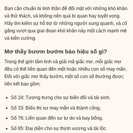
Bạn cần chuẩn bị tinh thần để đối mặt với những khó khăn
và thử thách, và không nên quá bi quan hay tuyệt vọng.
Hãy tìm kiếm sự hỗ trợ từ những người xung quanh, và cố
gắng vượt qua giai đoạn khó khăn này một cách mạnh mẽ
và kiên cường.
Mơ thấy bươm bướm báo hiệu số gì?
Trong thế giới tâm linh và giải mã giấc mơ, mỗi giấc mơ
đều có thể liên quan đến một hoặc nhiều con số may mắn.
Đối với giấc mơ thấy bướm, một số con số thường được
liên kết bao gồm:
Số 18: Tượng trưng cho sự biến đổi và tái sinh.
Số 33: Biểu thị sự may mắn và thành công.
Số 76: Liên quan đến sự tự do và bay bổng.
Số 95: Đại diện cho sự thịnh vượng và tài lộc.