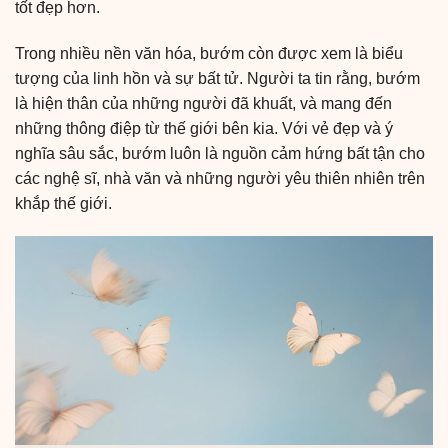
tốt đẹp hơn.
Trong nhiều nền văn hóa, bướm còn được xem là biểu
tượng của linh hồn và sự bất tử. Người ta tin rằng, bướm
là hiện thân của những người đã khuất, và mang đến
những thông điệp từ thế giới bên kia.
Với vẻ đẹp và ý
nghĩa sâu sắc, bướm luôn là nguồn cảm hứng bất tận cho
các nghệ sĩ, nhà văn và những người yêu thiên nhiên trên
khắp thế giới.