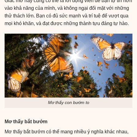
Giấc mơ này cũng có thể là lời động viên để bạn tự tin hơn
vào khả năng của mình, và không ngại đối mặt với những
thử thách lớn. Bạn có đủ sức mạnh và trí tuệ để vượt qua
mọi khó khăn, và đạt được những thành tựu đáng tự hào.
Mơ thấy con bướm to
Mơ thấy bắt bướm
Mơ thấy bắt bướm có thể mang nhiều ý nghĩa khác nhau,