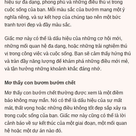
hiệu sự đa dạng, phong phú và những điều thú vị trong
cuộc sống của bạn. Mỗi màu sắc của bướm mang một ý
nghĩa riêng, và sự kết hợp của chúng tạo nên một bức
tranh tươi đẹp và đầy màu sắc.
Giấc mơ này có thể là dấu hiệu của những cơ hội mới,
những mối quan hệ đa dạng, hoặc những trải nghiệm thú
vị trong công việc và cuộc sống. Bạn sẽ cảm thấy hứng thú
và tràn đầy năng lượng để khám phá những điều mới mẻ,
và tận hưởng những khoảnh khắc đáng nhớ.
Mơ thấy con bươm bướm chết
Mơ thấy con bướm chết thường được xem là một điềm
báo không may mắn. Nó có thể là dấu hiệu của sự mất
mát, thất vọng hoặc những điều không tốt đẹp sắp xảy ra
trong cuộc sống của bạn. Giấc mơ này cũng có thể là lời
cảnh báo về sự kết thúc của một giai đoạn, một mối quan
hệ hoặc một dự án nào đó.