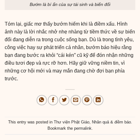
Bướm là bí ẩn của sự tái sinh và biến đổi
Tóm lại, giấc mơ thấy bướm hiếm khi là điềm xấu. Hình
ảnh này là lời nhắc nhở nhẹ nhàng từ tiềm thức về sự biến
đổi đang diễn ra trong cuộc sống bạn. Dù là trong tình yêu,
công việc hay sự phát triển cá nhân, bướm báo hiệu rằng
bạn đang bước ra khỏi “cái kén” cũ kỹ để đón nhận những
điều tươi đẹp và rực rỡ hơn. Hãy giữ vững niềm tin, vì
những cơ hội mới và may mắn đang chờ đợi bạn phía
trước.
This entry was posted in
Thư viện Phật Giáo
,
Nhân quả & điềm báo
.
Bookmark the
permalink
.