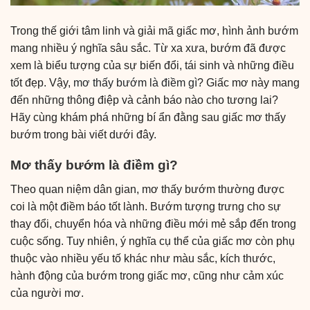
Trong thế giới tâm linh và giải mã giấc mơ, hình ảnh bướm
mang nhiều ý nghĩa sâu sắc. Từ xa xưa, bướm đã được
xem là biểu tượng của sự biến đổi, tái sinh và những điều
tốt đẹp. Vậy,
mơ thấy bướm là điềm gì
? Giấc mơ này mang
đến những thông điệp và cảnh báo nào cho tương lai?
Hãy cùng khám phá những bí ẩn đằng sau giấc mơ thấy
bướm trong bài viết dưới đây.
Mơ thấy bướm là điềm gì?
Theo quan niệm dân gian, mơ thấy bướm thường được
coi là một điềm báo tốt lành. Bướm tượng trưng cho sự
thay đổi, chuyển hóa và những điều mới mẻ sắp đến trong
cuộc sống. Tuy nhiên, ý nghĩa cụ thể của giấc mơ còn phụ
thuộc vào nhiều yếu tố khác như màu sắc, kích thước,
hành động của bướm trong giấc mơ, cũng như cảm xúc
của người mơ.