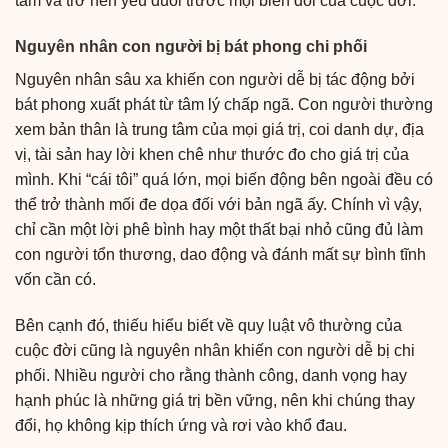
tâm và trở nên yếu đuối trước mọi biến đổi của cuộc đời.
Nguyên nhân con người bị bát phong chi phối
Nguyên nhân sâu xa khiến con người dễ bị tác động bởi
bát phong xuất phát từ tâm lý chấp ngã. Con người thường
xem bản thân là trung tâm của mọi giá trị, coi danh dự, địa
vị, tài sản hay lời khen chê như thước đo cho giá trị của
mình. Khi “cái tôi” quá lớn, mọi biến động bên ngoài đều có
thể trở thành mối đe dọa đối với bản ngã ấy. Chính vì vậy,
chỉ cần một lời phê bình hay một thất bại nhỏ cũng đủ làm
con người tổn thương, dao động và đánh mất sự bình tĩnh
vốn cần có.
Bên cạnh đó, thiếu hiểu biết về quy luật vô thường của
cuộc đời cũng là nguyên nhân khiến con người dễ bị chi
phối. Nhiều người cho rằng thành công, danh vọng hay
hạnh phúc là những giá trị bền vững, nên khi chúng thay
đổi, họ không kịp thích ứng và rơi vào khổ đau.