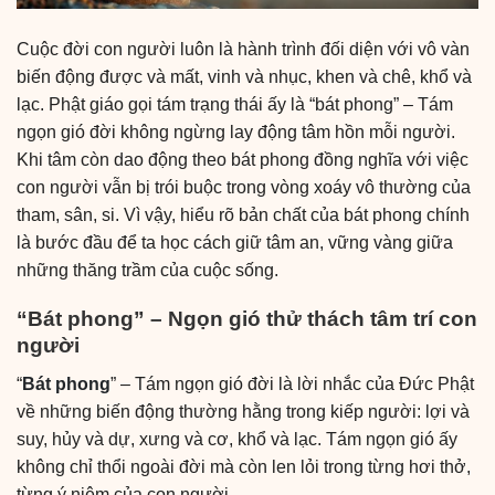
Cuộc đời con người luôn là hành trình đối diện với vô vàn
biến động được và mất, vinh và nhục, khen và chê, khổ và
lạc. Phật giáo gọi tám trạng thái ấy là “bát phong” – Tám
ngọn gió đời không ngừng lay động tâm hồn mỗi người.
Khi tâm còn dao động theo bát phong đồng nghĩa với việc
con người vẫn bị trói buộc trong vòng xoáy vô thường của
tham, sân, si. Vì vậy, hiểu rõ bản chất của bát phong chính
là bước đầu để ta học cách giữ tâm an, vững vàng giữa
những thăng trầm của cuộc sống.
“Bát phong” – Ngọn gió thử thách tâm trí con
người
“
Bát phong
” – Tám ngọn gió đời là lời nhắc của Đức Phật
về những biến động thường hằng trong kiếp người: lợi và
suy, hủy và dự, xưng và cơ, khổ và lạc. Tám ngọn gió ấy
không chỉ thổi ngoài đời mà còn len lỏi trong từng hơi thở,
từng ý niệm của con người.