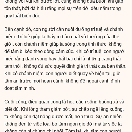
không vội vui khi được lợi, cũng không quá buồn khi gặp
tổn thất, bởi đã hiểu rằng mọi sự trên đời đều nằm trong
quy luật biến đổi.
Bên cạnh đó, con người cần nuôi dưỡng trí tuệ và chánh
niệm. Trí tuệ giúp ta thấy rõ bản chất vô thường của thế
giới, còn chánh niệm giúp ta sống trong tỉnh thức, không
để tâm bị kéo theo dòng cảm xúc. Khi có trí tuệ, con người
hiểu rằng danh vọng hay thất bại chỉ là những trạng thái
tạm thời, không đủ sức quyết định giá trị thật của bản thân.
Khi có chánh niệm, con người biết quay về hiện tại, giữ
tâm an trước mọi hoàn cảnh, không để ngoại cảnh định
đoạt tâm mình.
Cuối cùng, điều quan trọng là học cách sống buông xả và
biết đủ. Khi lòng tham giảm bớt, sự chấp ngã lắng xuống,
ta không còn đặt nặng được mất, hơn thua. Sự an nhiên
không đến từ việc loại bỏ tám ngọn gió đời mà từ việc ta
không còn bị chúng chi phối. Tóm lại, khi tâm con người