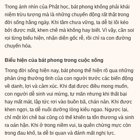
Trong ánh nhìn của Phật học, bát phong không phải khái
niệm trừu tượng mà là những chuyển động rất thật trong
đời sống hằng ngày. Khi tâm chưa vững, ta dễ bị lôi kéo
bởi được mất, khen chê mà không hay biết. Vì vậy, cần soi
rọi từng biểu hiện, nhận diện gốc rễ, rồi chỉ ra con đường
chuyển hóa.
Biểu hiện của bát phong trong cuộc sống
Trong đời sống hiện nay, bát phong thể hiện rõ qua những
phản ứng thường tình của con người trước các biến động
về danh, lợi và cảm xúc. Khi đạt được điều mong muốn,
con người dễ sinh vui mừng, tự mãn nhưng khi thất bại
hay mất mát, lập tức rơi vào buồn bã, chán nản. Khi được
khen ngợi, ta dễ nuôi dưỡng lòng kiêu ngạo. Ngược lại,
chỉ một lời chê bai cũng có thể khiến ta tổn thương và sinh
ra oán hận. Khi ở trong niềm vui, ta quên chừng mực còn
trong đau khổ, ta dễ bi quan và đánh mất nghị lực.