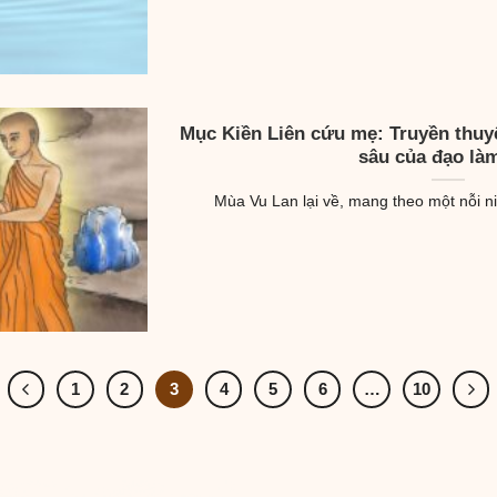
Mục Kiền Liên cứu mẹ: Truyền thuyế
sâu của đạo là
Mùa Vu Lan lại về, mang theo một nỗi niề
1
2
3
4
5
6
…
10