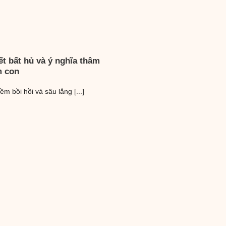
t bất hủ và ý nghĩa thâm
m con
m bồi hồi và sâu lắng [...]